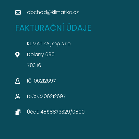
obchod@klimatika.cz
FAKTURAČNÍ ÚDAJE
KLIMATIKA jknp s.r.o.
Dolany 690
783 16
IČ: 06212697​
DIČ: CZ06212697​
Účet: 4858873329/0800​