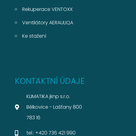
Rekuperace VENTOXX
Ventilátory AERAULIQA
Ke stažení
KONTAKTNÍ ÚDAJE
KLIMATIKA jknp s.r.o.
Bělkovice - Lašťany 800
783 16
tel.: +420 736 421 990