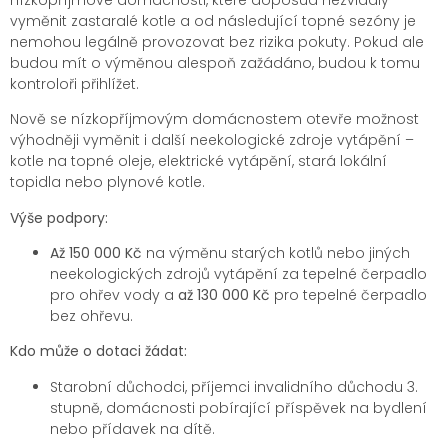
vyměnit zastaralé kotle a od následující topné sezóny je
nemohou legálně provozovat bez rizika pokuty. Pokud ale
budou mít o výměnou alespoň zažádáno, budou k tomu
kontroloři přihlížet.
Nově se nízkopříjmovým domácnostem otevře možnost
výhodněji vyměnit i další neekologické zdroje vytápění –
kotle na topné oleje, elektrické vytápění, stará lokální
topidla nebo plynové kotle.
Výše podpory:
Až 150 000 Kč
na výměnu starých kotlů nebo jiných
neekologických zdrojů vytápění za tepelné čerpadlo
pro ohřev vody a
až 130 000 Kč
pro tepelné čerpadlo
bez ohřevu.
Kdo může o dotaci žádat:
Starobní důchodci, příjemci invalidního důchodu 3.
stupně, domácnosti pobírající příspěvek na bydlení
nebo přídavek na dítě.