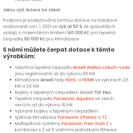
Jakou výši dotace lze získat
:
Podpora je poskytována formou dotace na instalace
realizované od 1. 1. 2021 ve
výši až 50 %
ze způsobilých
výdajů s maximálním limitem
140 000 Kč
pro tepelná
čerpadla,
60 000 Kč
pro klimatizace.
S námi můžete čerpat dotace k těmto
výrobkům:
Všechna tepelná čerpadla
Airwell Wellea vzduch-voda
jsou registrovaná až do výkonu 30 kW.
Klimatizace
Airwell
řady
HDHC
a
HDMB
ve výkonech 2,5
kW a 3,5 kW.
Bojlery s tepelným čerpadlem Airwell
TDF Eleo
.
Tepelná čerpadla
Panasonic Aquarea
ve všech
verzích, až do výkonu 16 kW.
Vybrané bojlery s tepelným čerpadlem.
Splitové klimatizace
Panasonic Etherea
a
TZ
.
Multisplitové systémy
Panasonic Free multi Z
v
kombinaci s 2 až 5 vnitřními jednotkami Etherea.