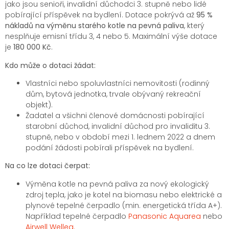
jako jsou senioři, invalidní důchodci 3. stupně nebo lidé
pobírající příspěvek na bydlení. Dotace pokrývá až
95 %
nákladů na výměnu starého kotle na pevná paliva
, který
nesplňuje emisní třídu 3, 4 nebo 5. Maximální výše dotace
je
180 000 Kč
.
Kdo může o dotaci žádat:
Vlastníci nebo spoluvlastníci nemovitosti (rodinný
dům, bytová jednotka, trvale obývaný rekreační
objekt).
Žadatel a všichni členové domácnosti pobírající
starobní důchod, invalidní důchod pro invaliditu 3.
stupně, nebo v období mezi 1. lednem 2022 a dnem
podání žádosti pobírali příspěvek na bydlení.
Na co lze dotaci čerpat:
Výměna kotle na pevná paliva za nový ekologický
zdroj tepla, jako je kotel na biomasu nebo elektrické a
plynové tepelné čerpadlo (min. energetická třída A+).
Například tepelné čerpadlo
Panasonic Aquarea
nebo
Airwell Wellea.