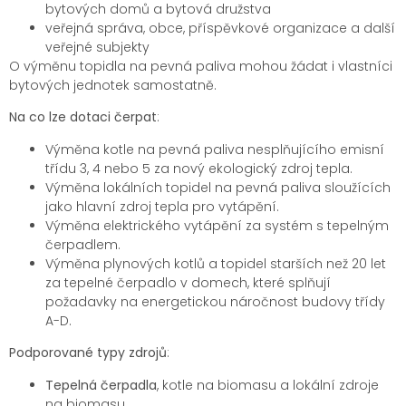
bytových domů a bytová družstva
veřejná správa, obce, příspěvkové organizace a další
veřejné subjekty
O výměnu topidla na pevná paliva mohou žádat i vlastníci
bytových jednotek samostatně.
Na co lze dotaci čerpat
:
Výměna kotle na pevná paliva nesplňujícího emisní
třídu 3, 4 nebo 5 za nový ekologický zdroj tepla.
Výměna lokálních topidel na pevná paliva sloužících
jako hlavní zdroj tepla pro vytápění.
Výměna elektrického vytápění za systém s tepelným
čerpadlem.
Výměna plynových kotlů a topidel starších než 20 let
za tepelné čerpadlo v domech, které splňují
požadavky na energetickou náročnost budovy třídy
A-D.
Podporované typy zdrojů
:
Tepelná čerpadla
, kotle na biomasu a lokální zdroje
na biomasu.