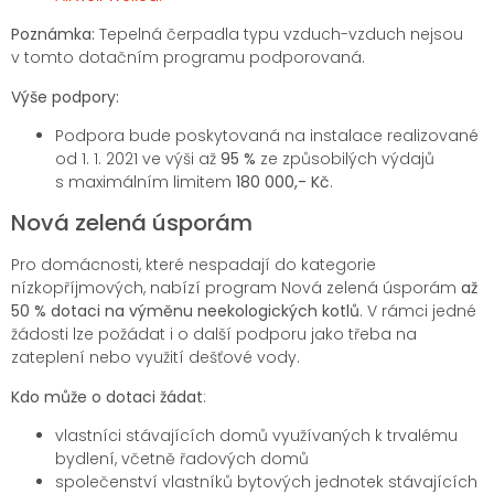
Poznámka:
Tepelná čerpadla typu vzduch-vzduch nejsou
v tomto dotačním programu podporovaná.
Výše podpory:
Podpora bude poskytovaná na instalace realizované
od 1. 1. 2021 ve výši až
95 %
ze způsobilých výdajů
s maximálním limitem
180 000,- Kč
.
Nová zelená úsporám
Pro domácnosti, které nespadají do kategorie
nízkopříjmových, nabízí program Nová zelená úsporám
až
50 % dotaci na výměnu neekologických kotlů
. V rámci jedné
žádosti lze požádat i o další podporu jako třeba na
zateplení nebo využití dešťové vody.
Kdo může o dotaci žádat
:
vlastníci stávajících domů využívaných k trvalému
bydlení, včetně řadových domů
společenství vlastníků bytových jednotek stávajících