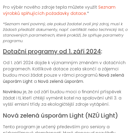
Pro výběr nového zdroje tepla můžete využít
Seznam
výrobků splňujících požadavky dotace
.*
*
Seznam není povinný, ale pokud žadatel zvolí jiný zdroj, musí k
žádosti předložit dokumenty, např. certifikát nebo technický list, o
stanovených parametrech, které prokáží, že splňuje parametry
programu.
Dotační programy od 1. září 2024
:
Od 1. září 2024 dojde k významným změnám v dotačních
programech. Kotlíkové dotace zcela skončí a zájemci
budou moci žádat pouze v rámci programů
Nová zelená
úsporám Light
a
Nová zelená úsporám
.
Novinkou
je, že od září budou moci o finanční příspěvek
žádat i ti, kteří chtějí vyměnit kotel na spalování uhlí 3. a
vyšší emisní třídy za ekologičtější zdroje vytápění.
Nová zelená úsporám Light (NZÚ Light)
Tento program je určený především pro seniory a
nízkopříjmové domácnosti, které doposud nezvládly