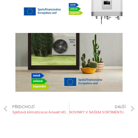
PŘEDCHOZÍ
DALŠÍ
Splitová klimatizace Airwell HDMB Harmonia 3,5 kW
NOVINKY V NAŠEM SORTIMENTU: montážní příslušenství a čerpadla kondenzátu!