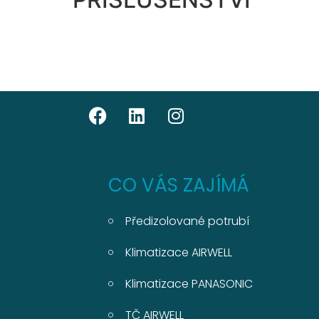
CO VÁS ZAJÍMÁ
Předizolované potrubí
Klimatizace AIRWELL
Klimatizace PANASONIC
TČ AIRWELL