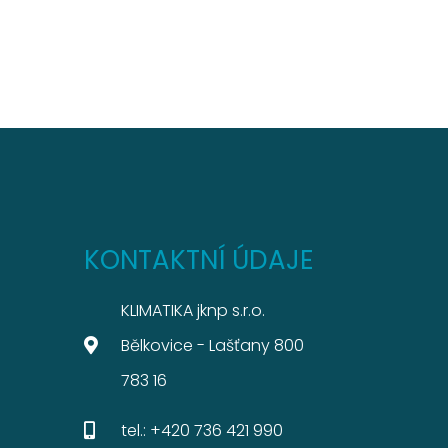
KONTAKTNÍ ÚDAJE
KLIMATIKA jknp s.r.o.
Bělkovice - Lašťany 800
783 16
tel.: +420 736 421 990