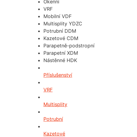
Okenní
VRF
Mobilní VDF
Multisplity YDZC
Potrubní DDM
Kazetové CDM
Parapetně-podstropní
Parapetní XDM
Nástěnné HDK
Příslušenství
VRF
Multisplity
Potrubní
Kazetové