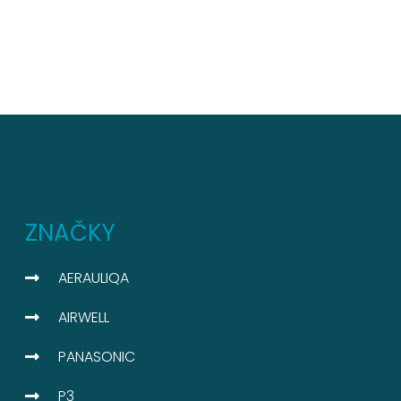
ZNAČKY
AERAULIQA
AIRWELL
PANASONIC
P3