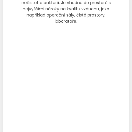
nečistot a bakterií. Je vhodné do prostorů s
nejvyššími nároky na kvalitu vzduchu, jako
například operační sály, čisté prostory,
laboratoře.
Katalogový list
Prohlášení o shodě
Technický list
Montážní návod