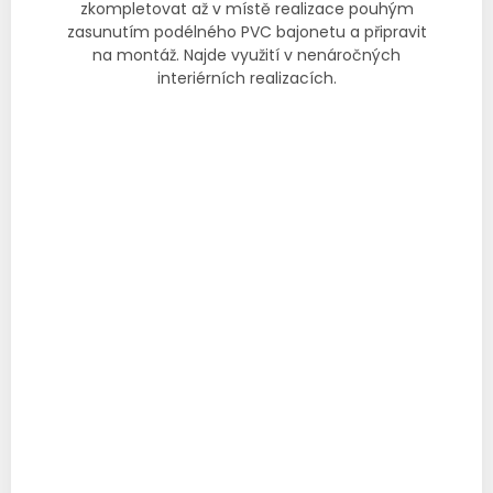
zkompletovat až v místě realizace pouhým
zasunutím podélného PVC bajonetu a připravit
na montáž. Najde využití v nenáročných
interiérních realizacích.
Katalogový list
Prohlášení o shodě
Technický list
Montážní návod