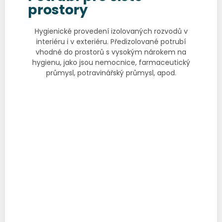
prostory
Hygienické provedení izolovaných rozvodů v
interiéru i v exteriéru. Předizolované potrubí
vhodné do prostorů s vysokým nárokem na
hygienu, jako jsou nemocnice, farmaceutický
průmysl, potravinářský průmysl, apod.
Katalogový list
Prohlášení o shodě
Technický list