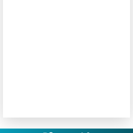
Katalogový list
Prohlášení o shodě
Technický list
Montážní návod