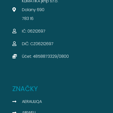
KLIMATIKA jknp s.r.o.
Dolany 690
783 16
IČ: 06212697​
DIČ: CZ06212697​
Účet: 4858873329/0800​
ZNAČKY
AERAULIQA
AIRWELL