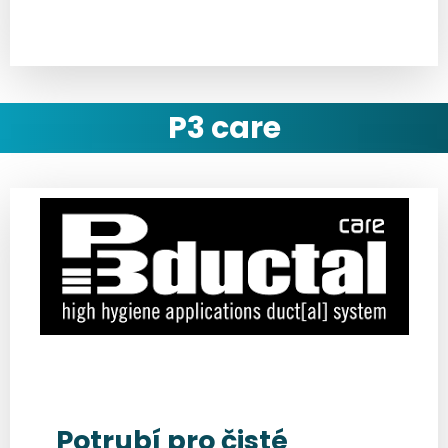
P3 care
Potrubí pro čisté